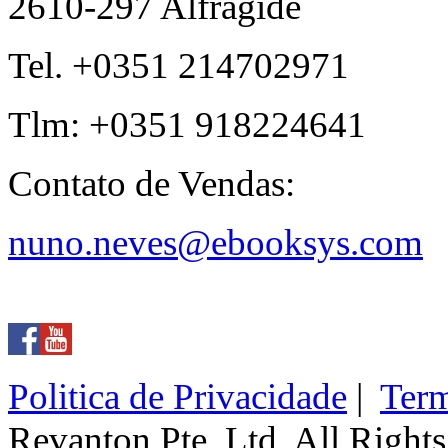
2610-297 Alfragide
Tel. +0351 214702971
Tlm: +0351 918224641
Contato de Vendas:
nuno.neves@ebooksys.com
Politica de Privacidade
|
Term
Revanton Pte. Ltd. All Right